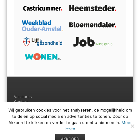
Vacatures
Contact
Adverteren
Wij gebruiken cookies voor het analyseren, de mogelijkheid om
Andere uitgaven
te delen op social media en advertenties te tonen. Door op
Voorwaarden
Privacyverklaring
Akkoord te klikken en verder te gaan stemt u hiermee in.
Meer
lezen
AKKOORD
© Regio Media Groep B.V.