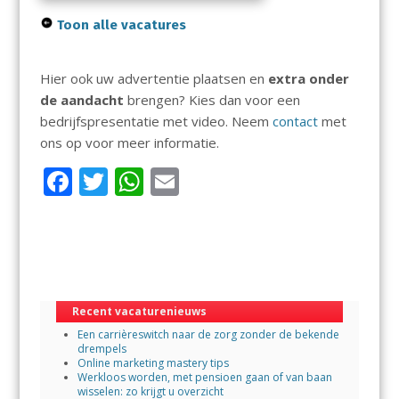
Toon alle vacatures
Hier ook uw advertentie plaatsen en
extra onder
de aandacht
brengen? Kies dan voor een
bedrijfspresentatie met video. Neem
contact
met
ons op voor meer informatie.
F
T
W
E
ac
w
h
m
e
itt
at
ai
b
er
s
l
o
A
Recent vacaturenieuws
o
p
Een carrièreswitch naar de zorg zonder de bekende
k
p
drempels
Online marketing mastery tips
Werkloos worden, met pensioen gaan of van baan
wisselen: zo krijgt u overzicht