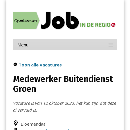
Menu
Skip
Job in de Regio
to
content
Vacatures in jouw regio
Menu
Skip
to
content
Toon alle vacatures
Medewerker Buitendienst
Groen
Vacature is van 12 oktober 2023, het kan zijn dat deze
al vervuld is.
Bloemendaal