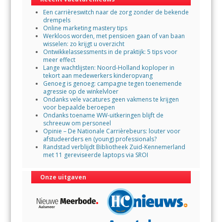
o
p
Een carrièreswitch naar de zorg zonder de bekende
k
p
drempels
Online marketing mastery tips
Werkloos worden, met pensioen gaan of van baan
wisselen: zo krijgt u overzicht
Ontwikkelassessments in de praktijk: 5 tips voor
meer effect
Lange wachtlijsten: Noord-Holland koploper in
tekort aan medewerkers kinderopvang
Genoeg is genoeg: campagne tegen toenemende
agressie op de winkelvloer
Ondanks vele vacatures geen vakmens te krijgen
voor bepaalde beroepen
Ondanks toename WW-uitkeringen blijft de
schreeuw om personeel
Opinie – De Nationale Carrièrebeurs: louter voor
afstudeerders en (young) professionals?
Randstad verblijdt Bibliotheek Zuid-Kennemerland
met 11 gereviseerde laptops via SROI
Onze uitgaven