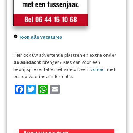
Toon alle vacatures
Hier ook uw advertentie plaatsen en
extra onder
de aandacht
brengen? Kies dan voor een
bedrijfspresentatie met video. Neem
contact
met
ons op voor meer informatie.
F
T
W
E
ac
w
h
m
e
itt
at
ai
b
er
s
l
o
A
Recent vacaturenieuws