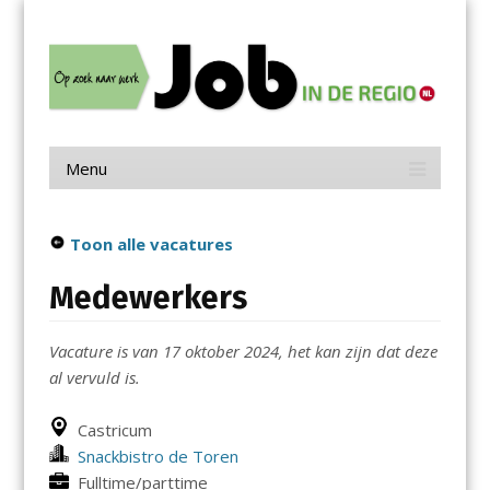
Menu
Skip
Job in de Regio
to
content
Vacatures in jouw regio
Menu
Skip
to
content
Toon alle vacatures
Medewerkers
Vacature is van 17 oktober 2024, het kan zijn dat deze
al vervuld is.
Castricum
Snackbistro de Toren
Fulltime/parttime