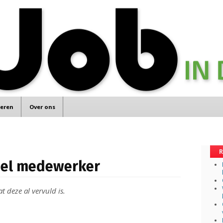
teren
Over ons
R
eel medewerker
t deze al vervuld is.