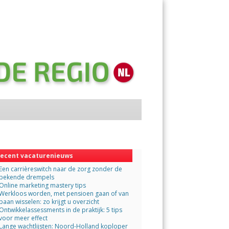
Menu
Skip
to
content
ecent vacaturenieuws
Een carrièreswitch naar de zorg zonder de
bekende drempels
Online marketing mastery tips
Werkloos worden, met pensioen gaan of van
baan wisselen: zo krijgt u overzicht
Ontwikkelassessments in de praktijk: 5 tips
voor meer effect
Lange wachtlijsten: Noord-Holland koploper