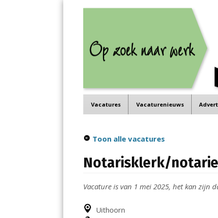
Job in de Regio
Menu
Vacatures in jouw regio
Skip
Vacatures
Vacaturenieuws
Adver
to
content
Toon alle vacatures
Notarisklerk/notari
Vacature is van 1 mei 2025, het kan zijn da
Uithoorn