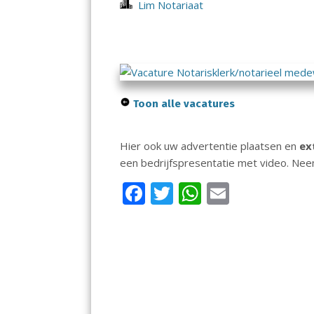
Lim Notariaat
Toon alle vacatures
Hier ook uw advertentie plaatsen en
ex
een bedrijfspresentatie met video. Ne
F
T
W
E
ac
w
h
m
e
itt
at
ai
b
er
s
l
o
A
o
p