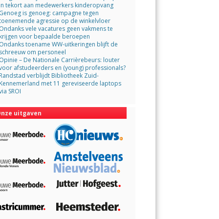
in tekort aan medewerkers kinderopvang
Genoeg is genoeg: campagne tegen
toenemende agressie op de winkelvloer
Ondanks vele vacatures geen vakmens te
krijgen voor bepaalde beroepen
Ondanks toename WW-uitkeringen blijft de
schreeuw om personeel
Opinie – De Nationale Carrièrebeurs: louter
voor afstudeerders en (young) professionals?
Randstad verblijdt Bibliotheek Zuid-
Kennemerland met 11 gereviseerde laptops
via SROI
nze uitgaven