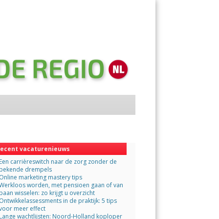
Menu
Skip
to
content
ecent vacaturenieuws
Een carrièreswitch naar de zorg zonder de
bekende drempels
Online marketing mastery tips
Werkloos worden, met pensioen gaan of van
baan wisselen: zo krijgt u overzicht
Ontwikkelassessments in de praktijk: 5 tips
voor meer effect
Lange wachtlijsten: Noord-Holland koploper