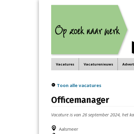
Job in de Regio
Menu
Vacatures in jouw regio
Skip
Vacatures
Vacaturenieuws
Adver
to
content
Toon alle vacatures
Officemanager
Vacature is van 26 september 2024, het kan
Aalsmeer