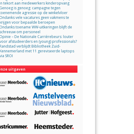
in tekort aan medewerkers kinderopvang
Genoeg is genoeg: campagne tegen
toenemende agressie op de winkelvloer
Ondanks vele vacatures geen vakmens te
krijgen voor bepaalde beroepen
Ondanks toename WW-uitkeringen blijft de
schreeuw om personeel
Opinie – De Nationale Carrièrebeurs: louter
voor afstudeerders en (young) professionals?
Randstad verblijdt Bibliotheek Zuid-
Kennemerland met 11 gereviseerde laptops
via SROI
nze uitgaven