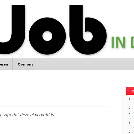
teren
Over ons
R
 zijn dat deze al vervuld is.