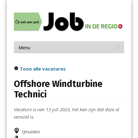
Menu
Skip
Job in de Regio
to
content
Vacatures in jouw regio
Menu
Skip
to
content
Toon alle vacatures
Offshore Windturbine
Technici
Vacature is van 13 juli 2023, het kan zijn dat deze al
vervuld is.
IJmuiden