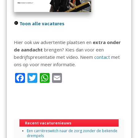
Toon alle vacatures
Hier ook uw advertentie plaatsen en
extra onder
de aandacht
brengen? Kies dan voor een
bedrijfspresentatie met video. Neem
contact
met
ons op voor meer informatie.
F
T
W
E
ac
w
h
m
e
itt
at
ai
b
er
s
l
o
A
Recent vacaturenieuws
o
p
Een carrièreswitch naar de zorg zonder de bekende
k
p
drempels