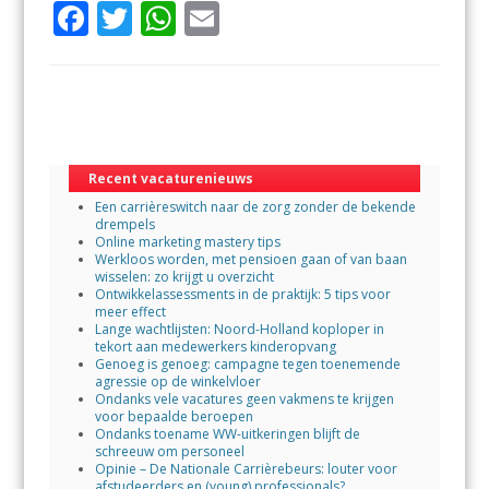
F
T
W
E
ac
w
h
m
e
itt
at
ai
b
er
s
l
o
A
o
p
Recent vacaturenieuws
Een carrièreswitch naar de zorg zonder de bekende
k
p
drempels
Online marketing mastery tips
Werkloos worden, met pensioen gaan of van baan
wisselen: zo krijgt u overzicht
Ontwikkelassessments in de praktijk: 5 tips voor
meer effect
Lange wachtlijsten: Noord-Holland koploper in
tekort aan medewerkers kinderopvang
Genoeg is genoeg: campagne tegen toenemende
agressie op de winkelvloer
Ondanks vele vacatures geen vakmens te krijgen
voor bepaalde beroepen
Ondanks toename WW-uitkeringen blijft de
schreeuw om personeel
Opinie – De Nationale Carrièrebeurs: louter voor
afstudeerders en (young) professionals?