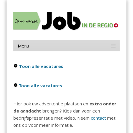
Menu
Skip
Job in de Regio
to
content
Vacatures in jouw regio
Menu
Skip
to
content
Toon alle vacatures
Toon alle vacatures
Hier ook uw advertentie plaatsen en
extra onder
de aandacht
brengen? Kies dan voor een
bedrijfspresentatie met video. Neem
contact
met
ons op voor meer informatie.