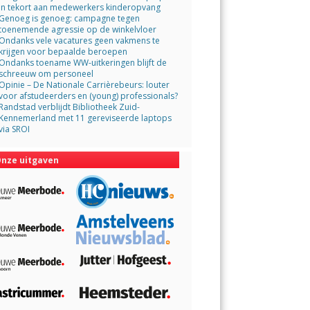
in tekort aan medewerkers kinderopvang
Genoeg is genoeg: campagne tegen
toenemende agressie op de winkelvloer
Ondanks vele vacatures geen vakmens te
krijgen voor bepaalde beroepen
Ondanks toename WW-uitkeringen blijft de
schreeuw om personeel
Opinie – De Nationale Carrièrebeurs: louter
voor afstudeerders en (young) professionals?
Randstad verblijdt Bibliotheek Zuid-
Kennemerland met 11 gereviseerde laptops
via SROI
nze uitgaven