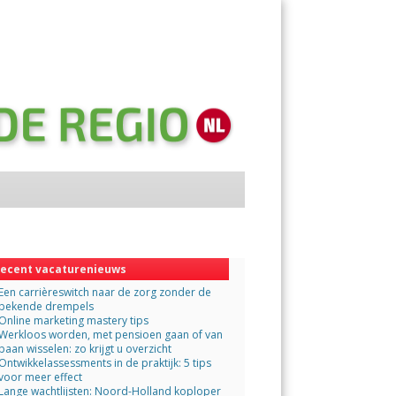
Menu
Skip
to
content
ecent vacaturenieuws
Een carrièreswitch naar de zorg zonder de
bekende drempels
Online marketing mastery tips
Werkloos worden, met pensioen gaan of van
baan wisselen: zo krijgt u overzicht
Ontwikkelassessments in de praktijk: 5 tips
voor meer effect
Lange wachtlijsten: Noord-Holland koploper