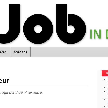
teren
Over ons
R
eur
zijn dat deze al vervuld is.