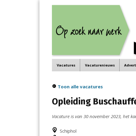
Job in de Regio
Menu
Vacatures in jouw regio
Skip
Vacatures
Vacaturenieuws
Adver
to
content
Toon alle vacatures
Opleiding Buschauff
Vacature is van 30 november 2023, het kan 
Schiphol