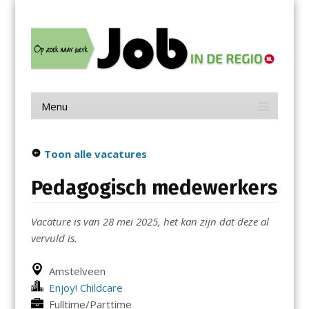
Menu
Skip
Job in de Regio
to
content
Vacatures in jouw regio
Menu
Skip
to
content
Toon alle vacatures
Pedagogisch medewerkers
Vacature is van 28 mei 2025, het kan zijn dat deze al
vervuld is.
Amstelveen
Enjoy! Childcare
Fulltime/Parttime