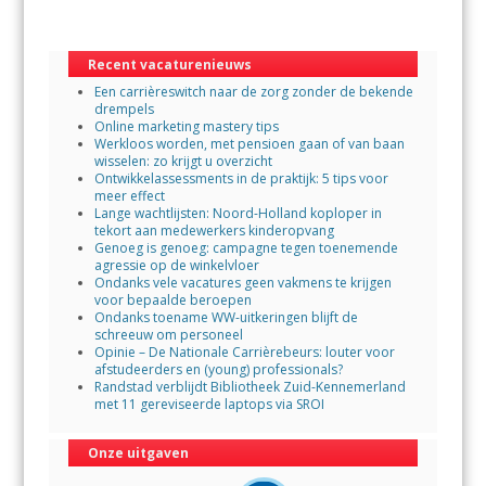
b
er
s
l
o
A
Recent vacaturenieuws
o
p
Een carrièreswitch naar de zorg zonder de bekende
k
p
drempels
Online marketing mastery tips
Werkloos worden, met pensioen gaan of van baan
wisselen: zo krijgt u overzicht
Ontwikkelassessments in de praktijk: 5 tips voor
meer effect
Lange wachtlijsten: Noord-Holland koploper in
tekort aan medewerkers kinderopvang
Genoeg is genoeg: campagne tegen toenemende
agressie op de winkelvloer
Ondanks vele vacatures geen vakmens te krijgen
voor bepaalde beroepen
Ondanks toename WW-uitkeringen blijft de
schreeuw om personeel
Opinie – De Nationale Carrièrebeurs: louter voor
afstudeerders en (young) professionals?
Randstad verblijdt Bibliotheek Zuid-Kennemerland
met 11 gereviseerde laptops via SROI
Onze uitgaven