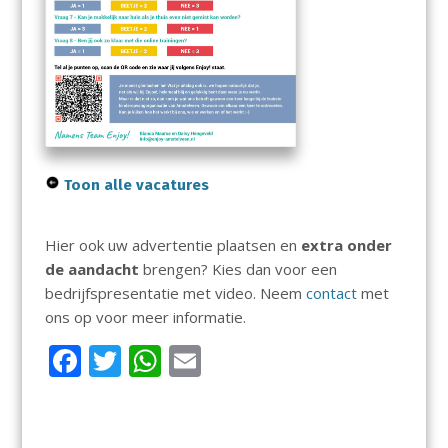
Toon alle vacatures
Hier ook uw advertentie plaatsen en
extra onder
de aandacht
brengen? Kies dan voor een
bedrijfspresentatie met video. Neem
contact
met
ons op voor meer informatie.
F
T
W
E
ac
w
h
m
e
itt
at
ai