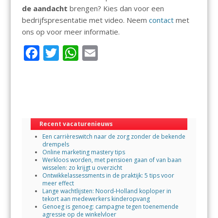
de aandacht
brengen? Kies dan voor een
bedrijfspresentatie met video. Neem
contact
met
ons op voor meer informatie.
F
T
W
E
ac
w
h
m
e
itt
at
ai
b
er
s
l
o
A
Recent vacaturenieuws
o
p
Een carrièreswitch naar de zorg zonder de bekende
k
p
drempels
Online marketing mastery tips
Werkloos worden, met pensioen gaan of van baan
wisselen: zo krijgt u overzicht
Ontwikkelassessments in de praktijk: 5 tips voor
meer effect
Lange wachtlijsten: Noord-Holland koploper in
tekort aan medewerkers kinderopvang
Genoeg is genoeg: campagne tegen toenemende
agressie op de winkelvloer