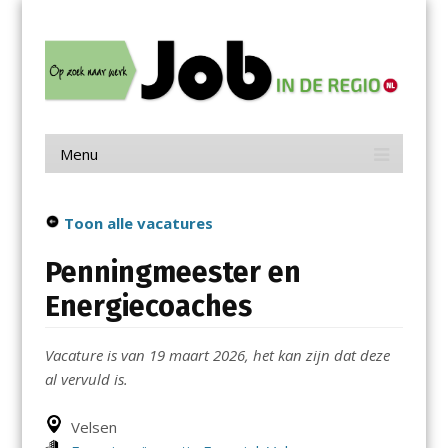
Menu
Skip
Job in de Regio
to
content
Vacatures in jouw regio
Menu
Skip
to
content
Toon alle vacatures
Penningmeester en
Energiecoaches
Vacature is van 19 maart 2026, het kan zijn dat deze
al vervuld is.
Velsen