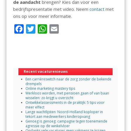
de aandacht
brengen? Kies dan voor een
bedrijfspresentatie met video. Neem
contact
met
ons op voor meer informatie.
F
T
W
E
ac
w
h
m
e
itt
at
ai
b
er
s
l
o
A
Recent vacaturenieuws
o
p
Een carrièreswitch naar de zorg zonder de bekende
k
p
drempels
Online marketing mastery tips
Werkloos worden, met pensioen gaan of van baan
wisselen: zo krijgt u overzicht
Ontwikkelassessments in de praktijk: 5 tips voor
meer effect
Lange wachtlijsten: Noord-Holland koploper in
tekort aan medewerkers kinderopvang
Genoeg is genoeg: campagne tegen toenemende
agressie op de winkelvloer
Ondanks vele vacatures geen vakmens te krijgen