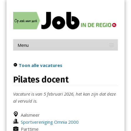
Menu
Skip
Job in de Regio
to
content
Vacatures in jouw regio
Menu
Skip
to
content
Toon alle vacatures
Pilates docent
Vacature is van 5 februari 2026, het kan zijn dat deze
al vervuld is.
Aalsmeer
Sportvereniging Omnia 2000
Parttime