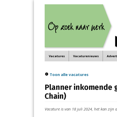
Job in de Regio
Menu
Vacatures in jouw regio
Skip
Vacatures
Vacaturenieuws
Adver
to
content
Toon alle vacatures
Planner inkomende g
Chain)
Vacature is van 18 juli 2024, het kan zijn d