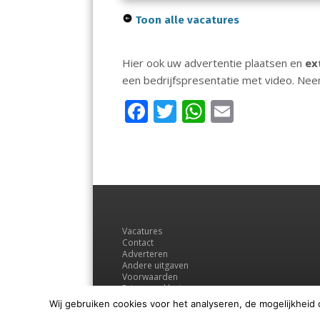
Toon alle vacatures
Hier ook uw advertentie plaatsen en
ex
een bedrijfspresentatie met video. Ne
F
T
W
E
ac
w
h
m
e
itt
at
ai
b
er
s
l
o
A
o
p
Vacatures
k
p
Contact
Adverteren
Andere uitgaven
Voorwaarden
Privacyverklaring
Wij gebruiken cookies voor het analyseren, de mogelijkheid 