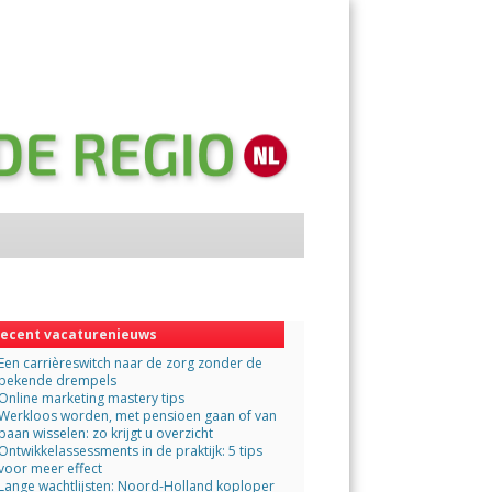
Menu
Skip
to
content
ecent vacaturenieuws
Een carrièreswitch naar de zorg zonder de
bekende drempels
Online marketing mastery tips
Werkloos worden, met pensioen gaan of van
baan wisselen: zo krijgt u overzicht
Ontwikkelassessments in de praktijk: 5 tips
voor meer effect
Lange wachtlijsten: Noord-Holland koploper