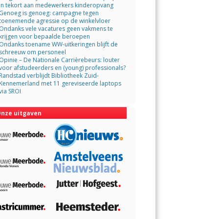
in tekort aan medewerkers kinderopvang
Genoeg is genoeg: campagne tegen
toenemende agressie op de winkelvloer
Ondanks vele vacatures geen vakmens te
krijgen voor bepaalde beroepen
Ondanks toename WW-uitkeringen blijft de
schreeuw om personeel
Opinie – De Nationale Carrièrebeurs: louter
voor afstudeerders en (young) professionals?
Randstad verblijdt Bibliotheek Zuid-
Kennemerland met 11 gereviseerde laptops
via SROI
nze uitgaven