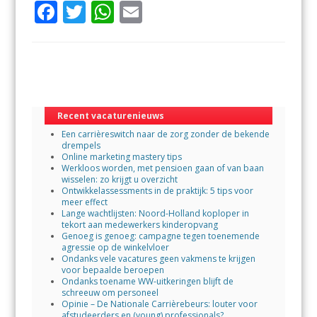
F
T
W
E
ac
w
h
m
e
itt
at
ai
b
er
s
l
o
A
o
p
Recent vacaturenieuws
Een carrièreswitch naar de zorg zonder de bekende
k
p
drempels
Online marketing mastery tips
Werkloos worden, met pensioen gaan of van baan
wisselen: zo krijgt u overzicht
Ontwikkelassessments in de praktijk: 5 tips voor
meer effect
Lange wachtlijsten: Noord-Holland koploper in
tekort aan medewerkers kinderopvang
Genoeg is genoeg: campagne tegen toenemende
agressie op de winkelvloer
Ondanks vele vacatures geen vakmens te krijgen
voor bepaalde beroepen
Ondanks toename WW-uitkeringen blijft de
schreeuw om personeel
Opinie – De Nationale Carrièrebeurs: louter voor
afstudeerders en (young) professionals?