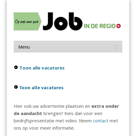
Menu
Skip
Job in de Regio
to
content
Vacatures in jouw regio
Menu
Skip
to
content
Toon alle vacatures
Toon alle vacatures
Hier ook uw advertentie plaatsen en
extra onder
de aandacht
brengen? Kies dan voor een
bedrijfspresentatie met video. Neem
contact
met
ons op voor meer informatie.