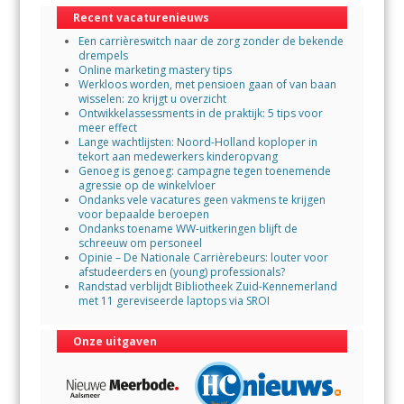
o
A
Recent vacaturenieuws
o
p
Een carrièreswitch naar de zorg zonder de bekende
k
p
drempels
Online marketing mastery tips
Werkloos worden, met pensioen gaan of van baan
wisselen: zo krijgt u overzicht
Ontwikkelassessments in de praktijk: 5 tips voor
meer effect
Lange wachtlijsten: Noord-Holland koploper in
tekort aan medewerkers kinderopvang
Genoeg is genoeg: campagne tegen toenemende
agressie op de winkelvloer
Ondanks vele vacatures geen vakmens te krijgen
voor bepaalde beroepen
Ondanks toename WW-uitkeringen blijft de
schreeuw om personeel
Opinie – De Nationale Carrièrebeurs: louter voor
afstudeerders en (young) professionals?
Randstad verblijdt Bibliotheek Zuid-Kennemerland
met 11 gereviseerde laptops via SROI
Onze uitgaven