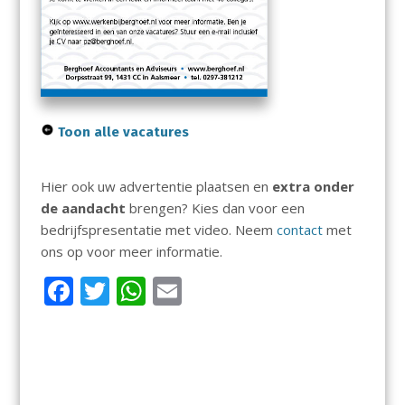
Toon alle vacatures
Hier ook uw advertentie plaatsen en
extra onder
de aandacht
brengen? Kies dan voor een
bedrijfspresentatie met video. Neem
contact
met
ons op voor meer informatie.
F
T
W
E
ac
w
h
m
e
itt
at
ai
b
er
s
l