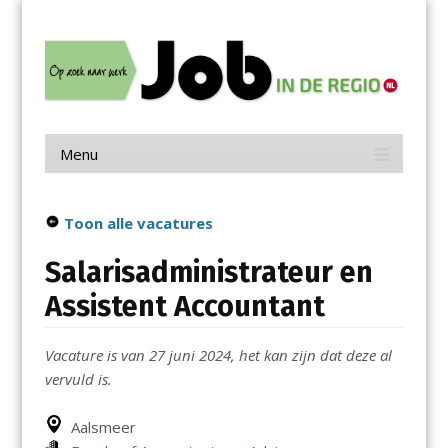
Menu
Skip
Job in de Regio
to
content
Vacatures in jouw regio
Menu
Skip
to
content
Toon alle vacatures
Salarisadministrateur en
Assistent Accountant
Vacature is van 27 juni 2024, het kan zijn dat deze al
vervuld is.
Aalsmeer