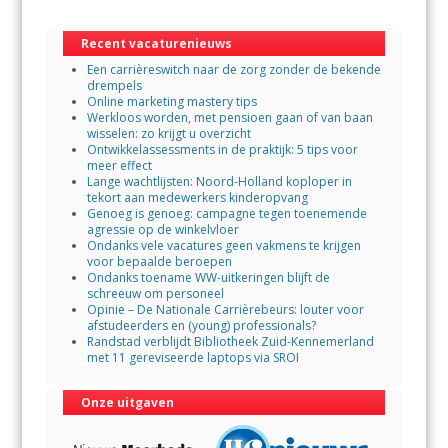
o
A
Recent vacaturenieuws
o
p
Een carrièreswitch naar de zorg zonder de bekende
k
p
drempels
Online marketing mastery tips
Werkloos worden, met pensioen gaan of van baan
wisselen: zo krijgt u overzicht
Ontwikkelassessments in de praktijk: 5 tips voor
meer effect
Lange wachtlijsten: Noord-Holland koploper in
tekort aan medewerkers kinderopvang
Genoeg is genoeg: campagne tegen toenemende
agressie op de winkelvloer
Ondanks vele vacatures geen vakmens te krijgen
voor bepaalde beroepen
Ondanks toename WW-uitkeringen blijft de
schreeuw om personeel
Opinie – De Nationale Carrièrebeurs: louter voor
afstudeerders en (young) professionals?
Randstad verblijdt Bibliotheek Zuid-Kennemerland
met 11 gereviseerde laptops via SROI
Onze uitgaven