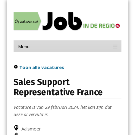
Menu
Skip
Job in de Regio
to
content
Vacatures in jouw regio
Menu
Skip
to
content
Toon alle vacatures
Sales Support
Representative France
Vacature is van 29 februari 2024, het kan zijn dat
deze al vervuld is.
Aalsmeer