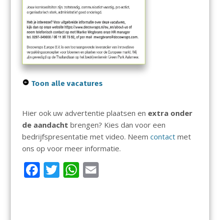
Toon alle vacatures
Hier ook uw advertentie plaatsen en
extra onder
de aandacht
brengen? Kies dan voor een
bedrijfspresentatie met video. Neem
contact
met
ons op voor meer informatie.
F
T
W
E
ac
w
h
m
e
itt
at
ai
b
er
s
l