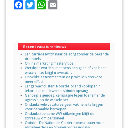
F
T
W
E
ac
w
h
m
e
itt
at
ai
b
er
s
l
o
A
o
p
Recent vacaturenieuws
Een carrièreswitch naar de zorg zonder de bekende
k
p
drempels
Online marketing mastery tips
Werkloos worden, met pensioen gaan of van baan
wisselen: zo krijgt u overzicht
Ontwikkelassessments in de praktijk: 5 tips voor
meer effect
Lange wachtlijsten: Noord-Holland koploper in
tekort aan medewerkers kinderopvang
Genoeg is genoeg: campagne tegen toenemende
agressie op de winkelvloer
Ondanks vele vacatures geen vakmens te krijgen
voor bepaalde beroepen
Ondanks toename WW-uitkeringen blijft de
schreeuw om personeel
Opinie – De Nationale Carrièrebeurs: louter voor
afstudeerders en (young) professionals?