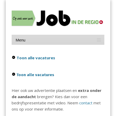
Menu
Skip
Job in de Regio
to
content
Vacatures in jouw regio
Menu
Skip
to
content
Toon alle vacatures
Toon alle vacatures
Hier ook uw advertentie plaatsen en
extra onder
de aandacht
brengen? Kies dan voor een
bedrijfspresentatie met video. Neem
contact
met
ons op voor meer informatie.