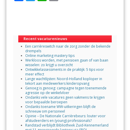
ac
w
h
m
e
itt
at
ai
b
er
s
l
o
A
Recent vacaturenieuws
o
p
Een carrièreswitch naar de zorg zonder de bekende
k
p
drempels
Online marketing mastery tips
Werkloos worden, met pensioen gaan of van baan
wisselen: zo krijgt u overzicht
Ontwikkelassessments in de praktijk: 5 tips voor
meer effect
Lange wachtlijsten: Noord-Holland koploper in
tekort aan medewerkers kinderopvang
Genoeg is genoeg: campagne tegen toenemende
agressie op de winkelvloer
Ondanks vele vacatures geen vakmens te krijgen
voor bepaalde beroepen
Ondanks toename WW-uitkeringen blijft de
schreeuw om personeel
Opinie – De Nationale Carrièrebeurs: louter voor
afstudeerders en (young) professionals?
Randstad verblijdt Bibliotheek Zuid-Kennemerland
met 11 gereviseerde laptops via SROI