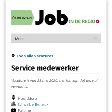
Menu
Skip
Job in de Regio
to
content
Vacatures in jouw regio
Menu
Skip
to
content
Toon alle vacatures
Service medewerker
Vacature is van 28 mei 2026, het kan zijn dat deze al
vervuld is.
Hoofddorp
Schwalbe Benelux
Fulltime