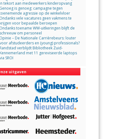
in tekort aan medewerkers kinderopvang
Genoeg is genoeg: campagne tegen
toenemende agressie op de winkelvloer
Ondanks vele vacatures geen vakmens te
krijgen voor bepaalde beroepen
Ondanks toename WW-uitkeringen blijft de
schreeuw om personeel
Opinie – De Nationale Carrièrebeurs: louter
voor afstudeerders en (young) professionals?
Randstad verblijdt Bibliotheek Zuid-
Kennemerland met 11 gereviseerde laptops
via SROI
nze uitgaven