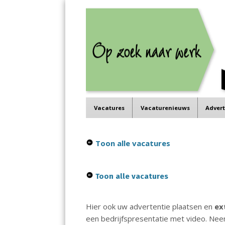
Job in de Regio
Menu
Vacatures in jouw regio
Skip
Vacatures
Vacaturenieuws
Adver
to
content
Toon alle vacatures
Toon alle vacatures
Hier ook uw advertentie plaatsen en
ex
een bedrijfspresentatie met video. Ne