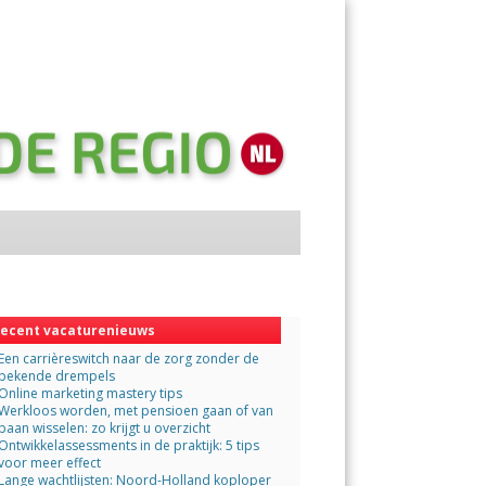
Menu
Skip
to
content
ecent vacaturenieuws
Een carrièreswitch naar de zorg zonder de
bekende drempels
Online marketing mastery tips
Werkloos worden, met pensioen gaan of van
baan wisselen: zo krijgt u overzicht
Ontwikkelassessments in de praktijk: 5 tips
voor meer effect
Lange wachtlijsten: Noord-Holland koploper