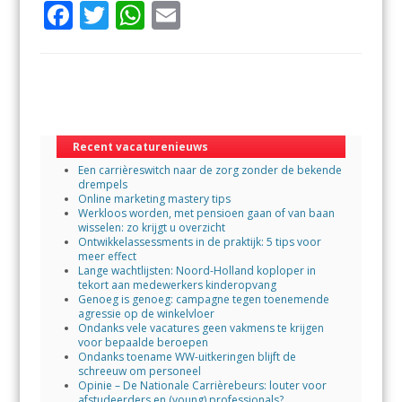
F
T
W
E
ac
w
h
m
e
itt
at
ai
b
er
s
l
o
A
o
p
Recent vacaturenieuws
Een carrièreswitch naar de zorg zonder de bekende
k
p
drempels
Online marketing mastery tips
Werkloos worden, met pensioen gaan of van baan
wisselen: zo krijgt u overzicht
Ontwikkelassessments in de praktijk: 5 tips voor
meer effect
Lange wachtlijsten: Noord-Holland koploper in
tekort aan medewerkers kinderopvang
Genoeg is genoeg: campagne tegen toenemende
agressie op de winkelvloer
Ondanks vele vacatures geen vakmens te krijgen
voor bepaalde beroepen
Ondanks toename WW-uitkeringen blijft de
schreeuw om personeel
Opinie – De Nationale Carrièrebeurs: louter voor
afstudeerders en (young) professionals?