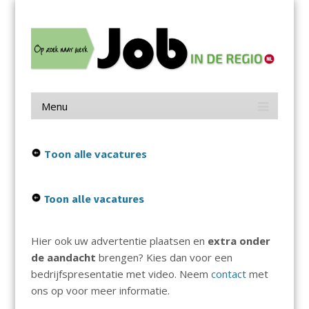
Menu
Skip
Job in de Regio
to
content
Vacatures in jouw regio
Menu
Skip
to
content
Toon alle vacatures
Toon alle vacatures
Hier ook uw advertentie plaatsen en
extra onder
de aandacht
brengen? Kies dan voor een
bedrijfspresentatie met video. Neem
contact
met
ons op voor meer informatie.