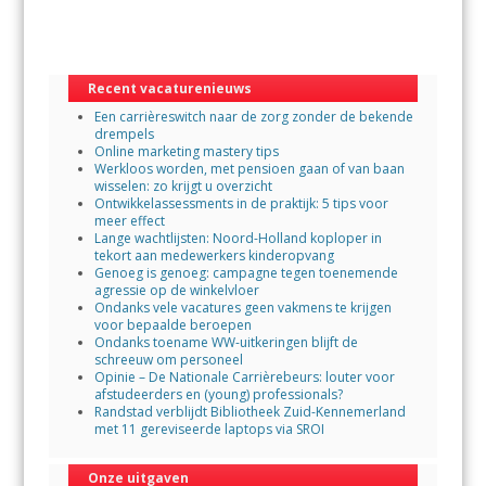
b
er
s
l
o
A
Recent vacaturenieuws
o
p
Een carrièreswitch naar de zorg zonder de bekende
k
p
drempels
Online marketing mastery tips
Werkloos worden, met pensioen gaan of van baan
wisselen: zo krijgt u overzicht
Ontwikkelassessments in de praktijk: 5 tips voor
meer effect
Lange wachtlijsten: Noord-Holland koploper in
tekort aan medewerkers kinderopvang
Genoeg is genoeg: campagne tegen toenemende
agressie op de winkelvloer
Ondanks vele vacatures geen vakmens te krijgen
voor bepaalde beroepen
Ondanks toename WW-uitkeringen blijft de
schreeuw om personeel
Opinie – De Nationale Carrièrebeurs: louter voor
afstudeerders en (young) professionals?
Randstad verblijdt Bibliotheek Zuid-Kennemerland
met 11 gereviseerde laptops via SROI
Onze uitgaven