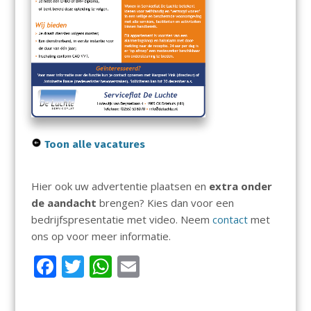
Toon alle vacatures
Hier ook uw advertentie plaatsen en
extra onder
de aandacht
brengen? Kies dan voor een
bedrijfspresentatie met video. Neem
contact
met
ons op voor meer informatie.
F
T
W
E
ac
w
h
m
e
itt
at
ai