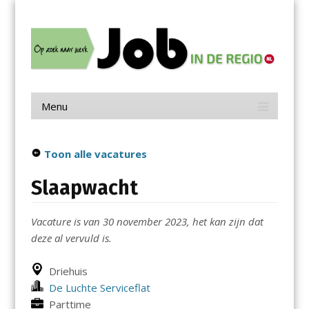
Menu
Skip
Job in de Regio
to
content
Vacatures in jouw regio
Menu
Skip
to
content
Toon alle vacatures
Slaapwacht
Vacature is van 30 november 2023, het kan zijn dat
deze al vervuld is.
Driehuis
De Luchte Serviceflat
Parttime