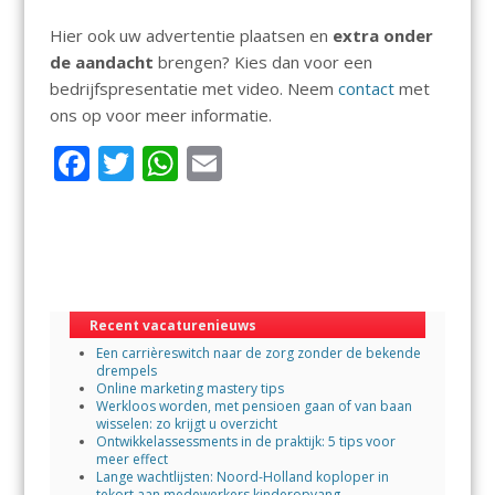
Hier ook uw advertentie plaatsen en
extra onder
de aandacht
brengen? Kies dan voor een
bedrijfspresentatie met video. Neem
contact
met
ons op voor meer informatie.
F
T
W
E
ac
w
h
m
e
itt
at
ai
b
er
s
l
o
A
Recent vacaturenieuws
o
p
Een carrièreswitch naar de zorg zonder de bekende
k
p
drempels
Online marketing mastery tips
Werkloos worden, met pensioen gaan of van baan
wisselen: zo krijgt u overzicht
Ontwikkelassessments in de praktijk: 5 tips voor
meer effect
Lange wachtlijsten: Noord-Holland koploper in
tekort aan medewerkers kinderopvang