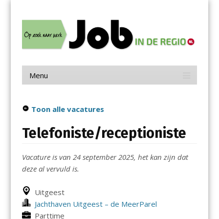
Menu
Skip
Job in de Regio
to
content
Vacatures in jouw regio
Menu
Skip
to
content
Toon alle vacatures
Telefoniste/receptioniste
Vacature is van 24 september 2025, het kan zijn dat
deze al vervuld is.
Uitgeest
Jachthaven Uitgeest – de MeerParel
Parttime