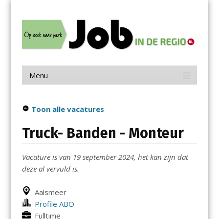
Menu
Skip
Job in de Regio
to
content
Vacatures in jouw regio
Menu
Skip
to
content
Toon alle vacatures
Truck- Banden - Monteur
Vacature is van 19 september 2024, het kan zijn dat
deze al vervuld is.
Aalsmeer
Profile ABO
Fulltime