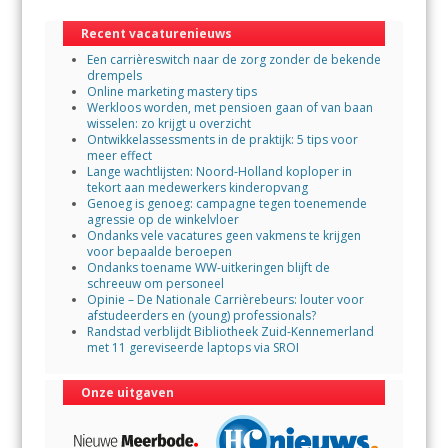
o
A
Recent vacaturenieuws
o
p
Een carrièreswitch naar de zorg zonder de bekende
k
p
drempels
Online marketing mastery tips
Werkloos worden, met pensioen gaan of van baan
wisselen: zo krijgt u overzicht
Ontwikkelassessments in de praktijk: 5 tips voor
meer effect
Lange wachtlijsten: Noord-Holland koploper in
tekort aan medewerkers kinderopvang
Genoeg is genoeg: campagne tegen toenemende
agressie op de winkelvloer
Ondanks vele vacatures geen vakmens te krijgen
voor bepaalde beroepen
Ondanks toename WW-uitkeringen blijft de
schreeuw om personeel
Opinie – De Nationale Carrièrebeurs: louter voor
afstudeerders en (young) professionals?
Randstad verblijdt Bibliotheek Zuid-Kennemerland
met 11 gereviseerde laptops via SROI
Onze uitgaven