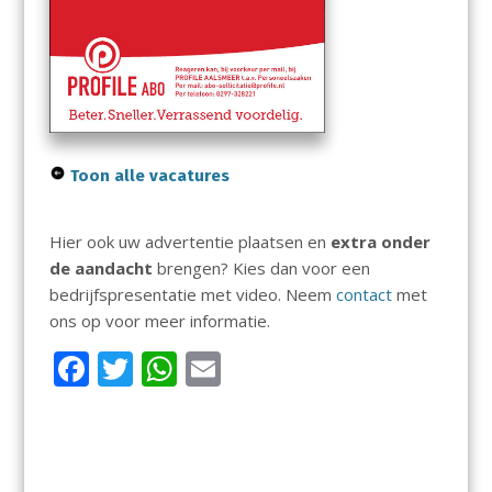
Toon alle vacatures
Hier ook uw advertentie plaatsen en
extra onder
de aandacht
brengen? Kies dan voor een
bedrijfspresentatie met video. Neem
contact
met
ons op voor meer informatie.
F
T
W
E
ac
w
h
m
e
itt
at
ai
b
er
s
l