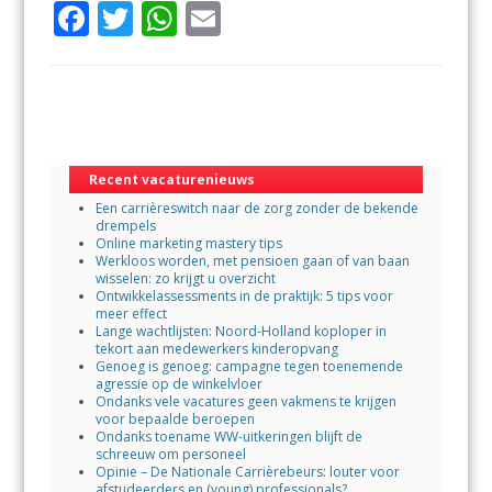
F
T
W
E
ac
w
h
m
e
itt
at
ai
b
er
s
l
o
A
o
p
Recent vacaturenieuws
Een carrièreswitch naar de zorg zonder de bekende
k
p
drempels
Online marketing mastery tips
Werkloos worden, met pensioen gaan of van baan
wisselen: zo krijgt u overzicht
Ontwikkelassessments in de praktijk: 5 tips voor
meer effect
Lange wachtlijsten: Noord-Holland koploper in
tekort aan medewerkers kinderopvang
Genoeg is genoeg: campagne tegen toenemende
agressie op de winkelvloer
Ondanks vele vacatures geen vakmens te krijgen
voor bepaalde beroepen
Ondanks toename WW-uitkeringen blijft de
schreeuw om personeel
Opinie – De Nationale Carrièrebeurs: louter voor
afstudeerders en (young) professionals?