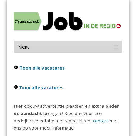
Menu
Skip
Job in de Regio
to
content
Vacatures in jouw regio
Menu
Skip
to
content
Toon alle vacatures
Toon alle vacatures
Hier ook uw advertentie plaatsen en
extra onder
de aandacht
brengen? Kies dan voor een
bedrijfspresentatie met video. Neem
contact
met
ons op voor meer informatie.