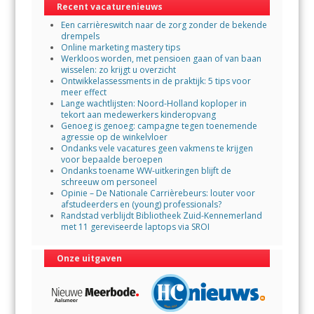
Recent vacaturenieuws
o
p
Een carrièreswitch naar de zorg zonder de bekende
k
p
drempels
Online marketing mastery tips
Werkloos worden, met pensioen gaan of van baan
wisselen: zo krijgt u overzicht
Ontwikkelassessments in de praktijk: 5 tips voor
meer effect
Lange wachtlijsten: Noord-Holland koploper in
tekort aan medewerkers kinderopvang
Genoeg is genoeg: campagne tegen toenemende
agressie op de winkelvloer
Ondanks vele vacatures geen vakmens te krijgen
voor bepaalde beroepen
Ondanks toename WW-uitkeringen blijft de
schreeuw om personeel
Opinie – De Nationale Carrièrebeurs: louter voor
afstudeerders en (young) professionals?
Randstad verblijdt Bibliotheek Zuid-Kennemerland
met 11 gereviseerde laptops via SROI
Onze uitgaven