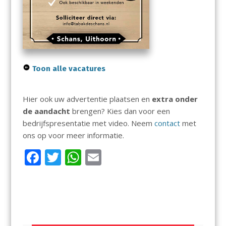
Toon alle vacatures
Hier ook uw advertentie plaatsen en
extra onder
de aandacht
brengen? Kies dan voor een
bedrijfspresentatie met video. Neem
contact
met
ons op voor meer informatie.
F
T
W
E
ac
w
h
m
e
itt
at
ai
b
er
s
l
o
A