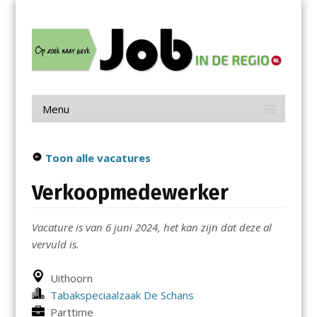
Menu
Skip
Job in de Regio
to
content
Vacatures in jouw regio
Menu
Skip
to
content
Toon alle vacatures
Verkoopmedewerker
Vacature is van 6 juni 2024, het kan zijn dat deze al
vervuld is.
Uithoorn
Tabakspeciaalzaak De Schans
Parttime