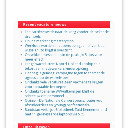
e
itt
at
ai
b
er
s
l
o
A
Recent vacaturenieuws
o
p
Een carrièreswitch naar de zorg zonder de bekende
k
p
drempels
Online marketing mastery tips
Werkloos worden, met pensioen gaan of van baan
wisselen: zo krijgt u overzicht
Ontwikkelassessments in de praktijk: 5 tips voor
meer effect
Lange wachtlijsten: Noord-Holland koploper in
tekort aan medewerkers kinderopvang
Genoeg is genoeg: campagne tegen toenemende
agressie op de winkelvloer
Ondanks vele vacatures geen vakmens te krijgen
voor bepaalde beroepen
Ondanks toename WW-uitkeringen blijft de
schreeuw om personeel
Opinie – De Nationale Carrièrebeurs: louter voor
afstudeerders en (young) professionals?
Randstad verblijdt Bibliotheek Zuid-Kennemerland
met 11 gereviseerde laptops via SROI
Onze uitgaven