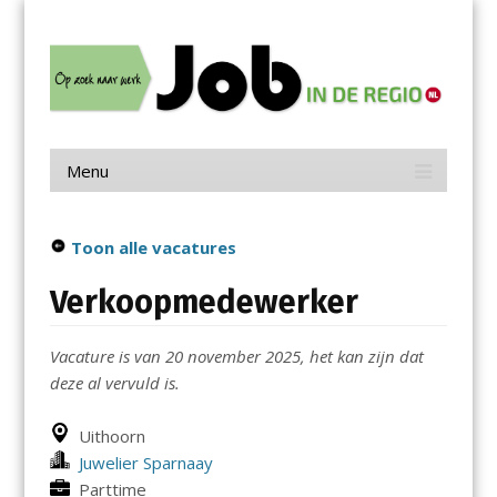
Menu
Skip
Job in de Regio
to
content
Vacatures in jouw regio
Menu
Skip
to
content
Toon alle vacatures
Verkoopmedewerker
Vacature is van 20 november 2025, het kan zijn dat
deze al vervuld is.
Uithoorn
Juwelier Sparnaay
Parttime