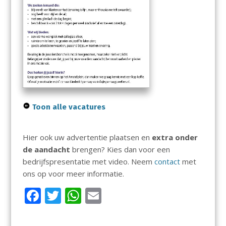
Toon alle vacatures
Hier ook uw advertentie plaatsen en
extra onder
de aandacht
brengen? Kies dan voor een
bedrijfspresentatie met video. Neem
contact
met
ons op voor meer informatie.
F
T
W
E
ac
w
h
m