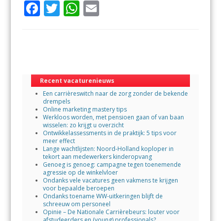
F
T
W
E
ac
w
h
m
e
itt
at
ai
b
er
s
l
o
A
o
p
Recent vacaturenieuws
Een carrièreswitch naar de zorg zonder de bekende
k
p
drempels
Online marketing mastery tips
Werkloos worden, met pensioen gaan of van baan
wisselen: zo krijgt u overzicht
Ontwikkelassessments in de praktijk: 5 tips voor
meer effect
Lange wachtlijsten: Noord-Holland koploper in
tekort aan medewerkers kinderopvang
Genoeg is genoeg: campagne tegen toenemende
agressie op de winkelvloer
Ondanks vele vacatures geen vakmens te krijgen
voor bepaalde beroepen
Ondanks toename WW-uitkeringen blijft de
schreeuw om personeel
Opinie – De Nationale Carrièrebeurs: louter voor
afstudeerders en (young) professionals?