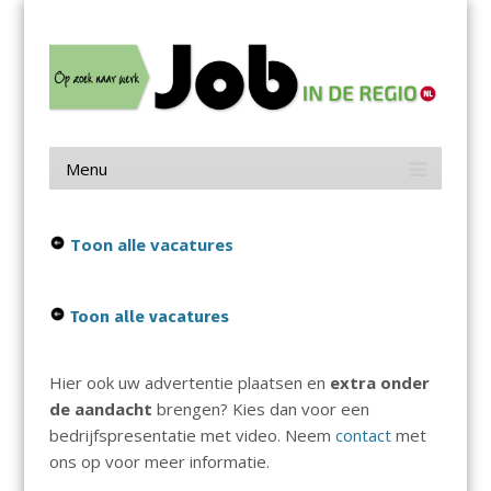
Menu
Skip
Job in de Regio
to
content
Vacatures in jouw regio
Menu
Skip
to
content
Toon alle vacatures
Toon alle vacatures
Hier ook uw advertentie plaatsen en
extra onder
de aandacht
brengen? Kies dan voor een
bedrijfspresentatie met video. Neem
contact
met
ons op voor meer informatie.