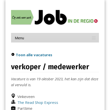
Menu
Skip
Job in de Regio
to
content
Vacatures in jouw regio
Menu
Skip
to
content
Toon alle vacatures
verkoper / medewerker
Vacature is van 19 oktober 2023, het kan zijn dat deze
al vervuld is.
Vinkeveen
The Read Shop Express
Parttime