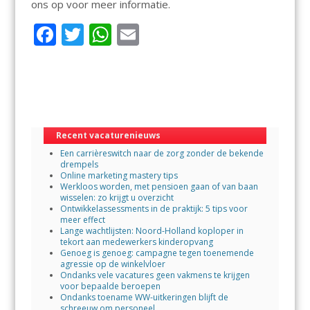
ons op voor meer informatie.
F
T
W
E
ac
w
h
m
e
itt
at
ai
b
er
s
l
o
A
Recent vacaturenieuws
o
p
Een carrièreswitch naar de zorg zonder de bekende
k
p
drempels
Online marketing mastery tips
Werkloos worden, met pensioen gaan of van baan
wisselen: zo krijgt u overzicht
Ontwikkelassessments in de praktijk: 5 tips voor
meer effect
Lange wachtlijsten: Noord-Holland koploper in
tekort aan medewerkers kinderopvang
Genoeg is genoeg: campagne tegen toenemende
agressie op de winkelvloer
Ondanks vele vacatures geen vakmens te krijgen
voor bepaalde beroepen
Ondanks toename WW-uitkeringen blijft de
schreeuw om personeel