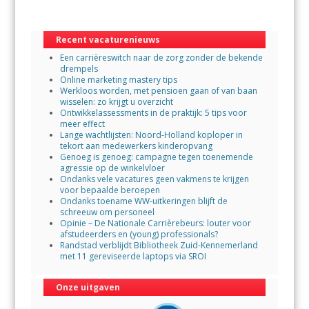
b
er
s
l
o
A
Recent vacaturenieuws
o
p
Een carrièreswitch naar de zorg zonder de bekende
k
p
drempels
Online marketing mastery tips
Werkloos worden, met pensioen gaan of van baan
wisselen: zo krijgt u overzicht
Ontwikkelassessments in de praktijk: 5 tips voor
meer effect
Lange wachtlijsten: Noord-Holland koploper in
tekort aan medewerkers kinderopvang
Genoeg is genoeg: campagne tegen toenemende
agressie op de winkelvloer
Ondanks vele vacatures geen vakmens te krijgen
voor bepaalde beroepen
Ondanks toename WW-uitkeringen blijft de
schreeuw om personeel
Opinie – De Nationale Carrièrebeurs: louter voor
afstudeerders en (young) professionals?
Randstad verblijdt Bibliotheek Zuid-Kennemerland
met 11 gereviseerde laptops via SROI
Onze uitgaven