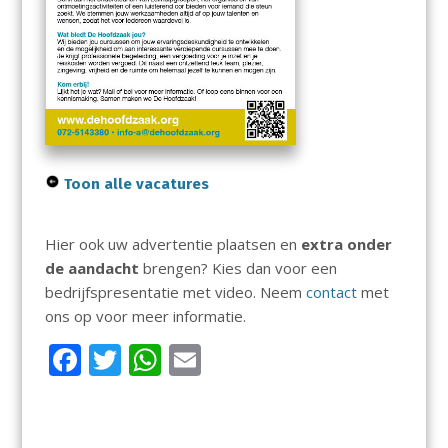
Toon alle vacatures
Hier ook uw advertentie plaatsen en
extra onder
de aandacht
brengen? Kies dan voor een
bedrijfspresentatie met video. Neem
contact
met
ons op voor meer informatie.
F
T
W
E
ac
w
h
m
e
itt
at
ai