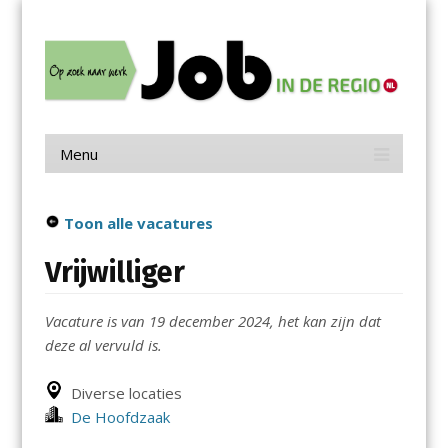
Menu
Skip
Job in de Regio
to
content
Vacatures in jouw regio
Menu
Skip
to
content
Toon alle vacatures
Vrijwilliger
Vacature is van 19 december 2024, het kan zijn dat
deze al vervuld is.
Diverse locaties
De Hoofdzaak