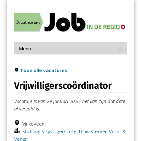
Menu
Skip
Job in de Regio
to
content
Vacatures in jouw regio
Menu
Skip
to
content
Toon alle vacatures
Vrijwilligerscoördinator
Vacature is van 29 januari 2026, het kan zijn dat deze
al vervuld is.
Vinkeveen
Stichting Vrijwilligerszorg Thuis Sterven Vecht &
Venen