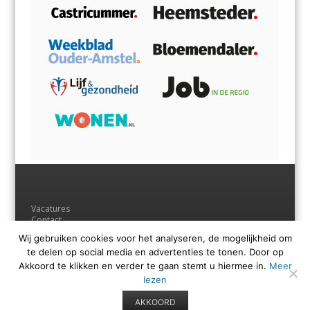
Vacatures
Contact
Adverteren
Wij gebruiken cookies voor het analyseren, de mogelijkheid om
Andere uitgaven
te delen op social media en advertenties te tonen. Door op
Voorwaarden
Privacyverklaring
Akkoord te klikken en verder te gaan stemt u hiermee in.
Meer
lezen
AKKOORD
© Regio Media Groep B.V.