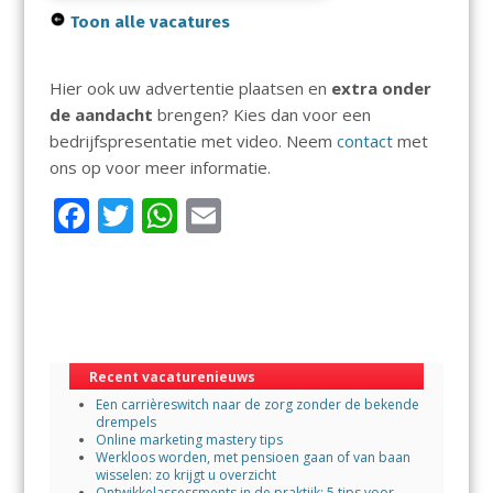
Toon alle vacatures
Hier ook uw advertentie plaatsen en
extra onder
de aandacht
brengen? Kies dan voor een
bedrijfspresentatie met video. Neem
contact
met
ons op voor meer informatie.
F
T
W
E
ac
w
h
m
e
itt
at
ai
b
er
s
l
o
A
Recent vacaturenieuws
o
p
Een carrièreswitch naar de zorg zonder de bekende
k
p
drempels
Online marketing mastery tips
Werkloos worden, met pensioen gaan of van baan
wisselen: zo krijgt u overzicht
Ontwikkelassessments in de praktijk: 5 tips voor