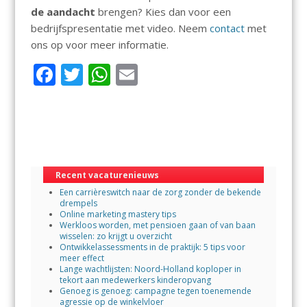
de aandacht
brengen? Kies dan voor een
bedrijfspresentatie met video. Neem
contact
met
ons op voor meer informatie.
F
T
W
E
ac
w
h
m
e
itt
at
ai
b
er
s
l
o
A
Recent vacaturenieuws
o
p
Een carrièreswitch naar de zorg zonder de bekende
k
p
drempels
Online marketing mastery tips
Werkloos worden, met pensioen gaan of van baan
wisselen: zo krijgt u overzicht
Ontwikkelassessments in de praktijk: 5 tips voor
meer effect
Lange wachtlijsten: Noord-Holland koploper in
tekort aan medewerkers kinderopvang
Genoeg is genoeg: campagne tegen toenemende
agressie op de winkelvloer