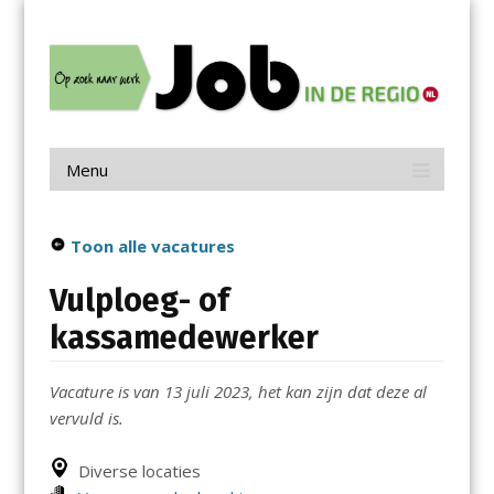
Menu
Skip
Job in de Regio
to
content
Vacatures in jouw regio
Menu
Skip
to
content
Toon alle vacatures
Vulploeg- of
kassamedewerker
Vacature is van 13 juli 2023, het kan zijn dat deze al
vervuld is.
Diverse locaties