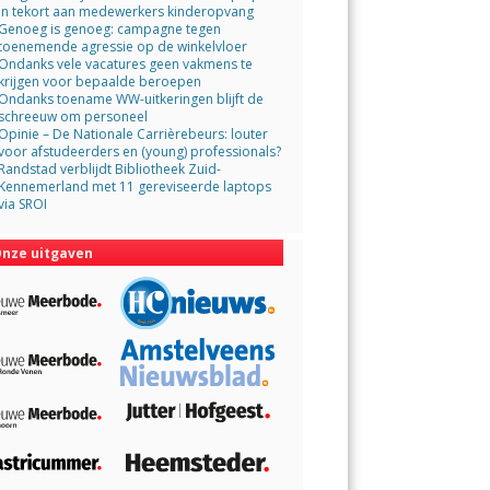
in tekort aan medewerkers kinderopvang
Genoeg is genoeg: campagne tegen
toenemende agressie op de winkelvloer
Ondanks vele vacatures geen vakmens te
krijgen voor bepaalde beroepen
Ondanks toename WW-uitkeringen blijft de
schreeuw om personeel
Opinie – De Nationale Carrièrebeurs: louter
voor afstudeerders en (young) professionals?
Randstad verblijdt Bibliotheek Zuid-
Kennemerland met 11 gereviseerde laptops
via SROI
nze uitgaven