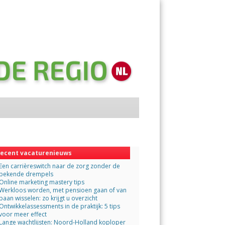
Menu
Skip
to
content
ecent vacaturenieuws
Een carrièreswitch naar de zorg zonder de
bekende drempels
Online marketing mastery tips
Werkloos worden, met pensioen gaan of van
baan wisselen: zo krijgt u overzicht
Ontwikkelassessments in de praktijk: 5 tips
voor meer effect
Lange wachtlijsten: Noord-Holland koploper