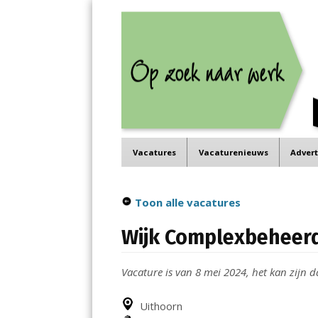
Job in de Regio
Menu
Vacatures in jouw regio
Skip
Vacatures
Vacaturenieuws
Adver
to
content
Toon alle vacatures
Wijk Complexbeheer
Vacature is van 8 mei 2024, het kan zijn da
Uithoorn