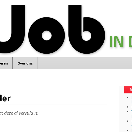
teren
Over ons
R
der
t deze al vervuld is.