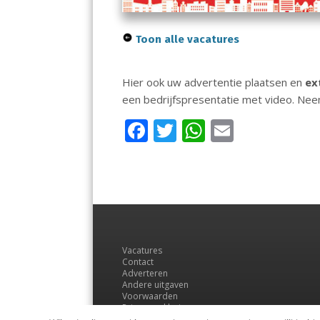
Toon alle vacatures
Hier ook uw advertentie plaatsen en
ex
een bedrijfspresentatie met video. Ne
F
T
W
E
ac
w
h
m
e
itt
at
ai
b
er
s
l
o
A
o
p
Vacatures
k
p
Contact
Adverteren
Andere uitgaven
Voorwaarden
Privacyverklaring