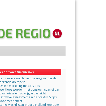
Menu
Skip
to
content
ecent vacaturenieuws
Een carrièreswitch naar de zorg zonder de
bekende drempels
Online marketing mastery tips
Werkloos worden, met pensioen gaan of van
baan wisselen: zo krijgt u overzicht
Ontwikkelassessments in de praktijk: 5 tips
voor meer effect
Lange wachtlijsten: Noord-Holland koploper