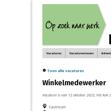
Job in de Regio
Menu
Vacatures in jouw regio
Skip
Vacatures
Vacaturenieuws
Adver
to
content
Toon alle vacatures
Winkelmedewerker
Vacature is van 12 oktober 2023, het kan zi
Castricum