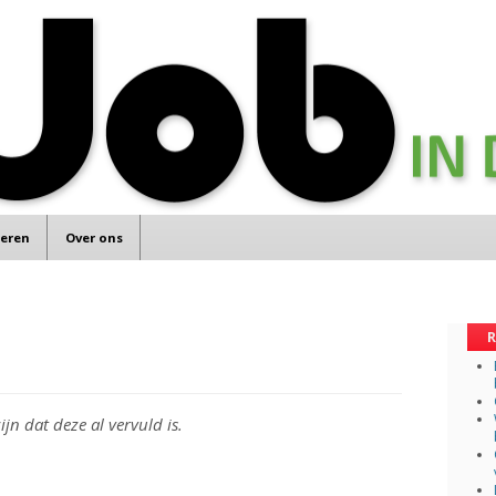
teren
Over ons
R
jn dat deze al vervuld is.