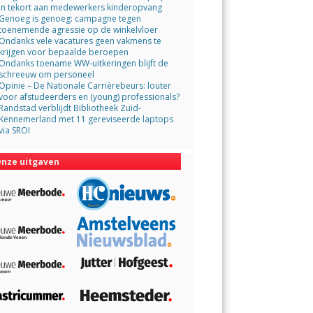
in tekort aan medewerkers kinderopvang
Genoeg is genoeg: campagne tegen
toenemende agressie op de winkelvloer
Ondanks vele vacatures geen vakmens te
krijgen voor bepaalde beroepen
Ondanks toename WW-uitkeringen blijft de
schreeuw om personeel
Opinie – De Nationale Carrièrebeurs: louter
voor afstudeerders en (young) professionals?
Randstad verblijdt Bibliotheek Zuid-
Kennemerland met 11 gereviseerde laptops
via SROI
nze uitgaven