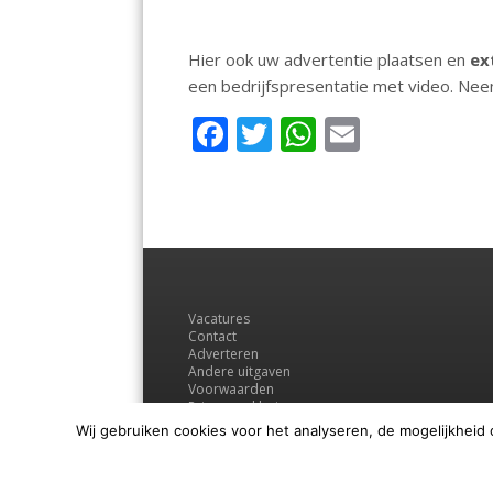
Hier ook uw advertentie plaatsen en
ex
een bedrijfspresentatie met video. Ne
F
T
W
E
ac
w
h
m
e
itt
at
ai
b
er
s
l
o
A
o
p
Vacatures
k
p
Contact
Adverteren
Andere uitgaven
Voorwaarden
Privacyverklaring
Wij gebruiken cookies voor het analyseren, de mogelijkheid 
© Regio Media Groep B.V.