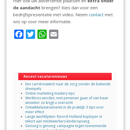
Hier ook uw advertentie plaatsen en
extra onder
de aandacht
brengen? Kies dan voor een
bedrijfspresentatie met video. Neem
contact
met
ons op voor meer informatie.
F
T
W
E
ac
w
h
m
e
itt
at
ai
b
er
s
l
o
A
Recent vacaturenieuws
o
p
Een carrièreswitch naar de zorg zonder de bekende
k
p
drempels
Online marketing mastery tips
Werkloos worden, met pensioen gaan of van baan
wisselen: zo krijgt u overzicht
Ontwikkelassessments in de praktijk: 5 tips voor
meer effect
Lange wachtlijsten: Noord-Holland koploper in
tekort aan medewerkers kinderopvang
Genoeg is genoeg: campagne tegen toenemende