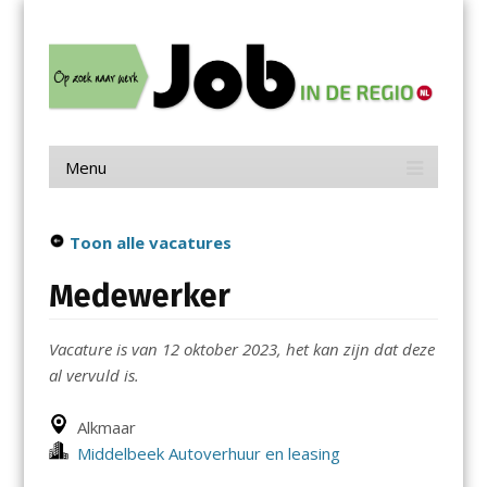
Menu
Skip
Job in de Regio
to
content
Vacatures in jouw regio
Menu
Skip
to
content
Toon alle vacatures
Medewerker
Vacature is van 12 oktober 2023, het kan zijn dat deze
al vervuld is.
Alkmaar
Middelbeek Autoverhuur en leasing