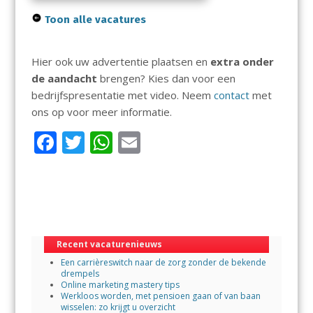
Toon alle vacatures
Hier ook uw advertentie plaatsen en
extra onder
de aandacht
brengen? Kies dan voor een
bedrijfspresentatie met video. Neem
contact
met
ons op voor meer informatie.
F
T
W
E
ac
w
h
m
e
itt
at
ai
b
er
s
l
o
A
Recent vacaturenieuws
o
p
Een carrièreswitch naar de zorg zonder de bekende
k
p
drempels
Online marketing mastery tips
Werkloos worden, met pensioen gaan of van baan
wisselen: zo krijgt u overzicht