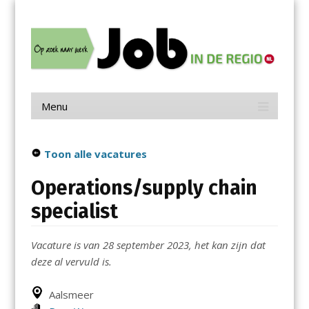
Menu
Skip
Job in de Regio
to
content
Vacatures in jouw regio
Menu
Skip
to
content
Toon alle vacatures
Operations/supply chain
specialist
Vacature is van 28 september 2023, het kan zijn dat
deze al vervuld is.
Aalsmeer