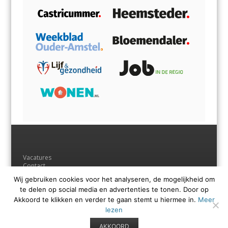
Vacatures
Contact
Adverteren
Wij gebruiken cookies voor het analyseren, de mogelijkheid om
Andere uitgaven
te delen op social media en advertenties te tonen. Door op
Voorwaarden
Privacyverklaring
Akkoord te klikken en verder te gaan stemt u hiermee in.
Meer
lezen
AKKOORD
© Regio Media Groep B.V.